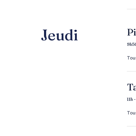
Jeudi
Pi
9h50
Tous
T
11h 
Tous