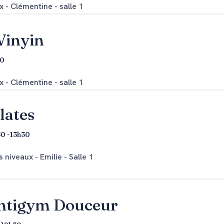
 - Clémentine - salle 1
Vinyin
30
 - Clémentine - salle 1
lates
0 -13h30
 niveaux - Emilie - Salle 1
ntigym Douceur